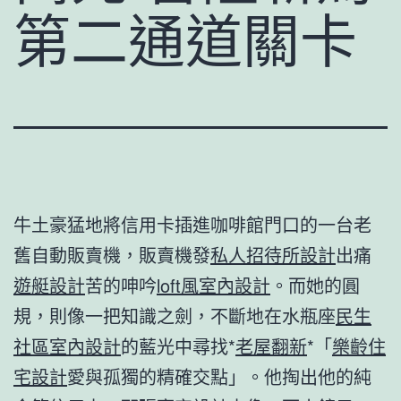
第二通道關卡
牛土豪猛地將信用卡插進咖啡館門口的一台老
舊自動販賣機，販賣機發
私人招待所設計
出痛
遊艇設計
苦的呻吟
loft風室內設計
。而她的圓
規，則像一把知識之劍，不斷地在水瓶座
民生
社區室內設計
的藍光中尋找*
老屋翻新
*「
樂齡住
宅設計
愛與孤獨的精確交點」。他掏出他的純