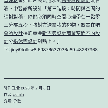
毒建材
金箔碎片與氣泡水的
醫美診所設計
混合
液。
中醫診所設計
「第三階段：時間與空間的
絕對對稱。你們必須同時
空間心理學
在十點零
三分零五秒，將對方送給我的禮物，放置在吧
會所設計
檯的黃金
新古典設計
商業空間室內設
計
分
退休宅設計
割點上。」
TC:jiuyi9follow8 69876537936a69.48267968
發佈日期:
2026 年 2 月 8 日
作者:
admin
分類:
分數