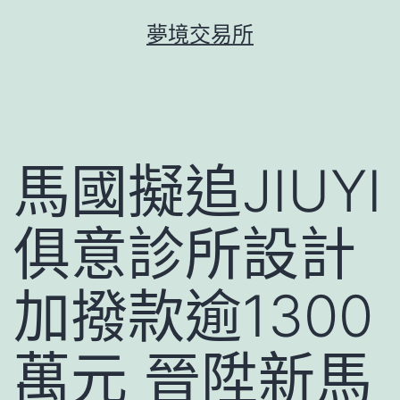
跳
夢境交易所
至
主
要
內
容
馬國擬追JIUYI
俱意診所設計
加撥款逾1300
萬元 晉陞新馬