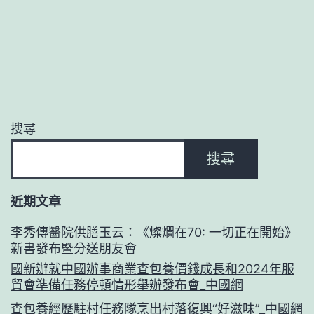
搜尋
搜尋
近期文章
李秀傳醫院供膳玉云：《燦爛在70: 一切正在開始》
新書發布暨分送朋友會
國新辦就中國辦事商業查包養價錢成長和2024年服
貿會準備任務停頓情形舉辦發布會_中國網
查包養經歷駐村任務隊烹出村落復興“好滋味”_中國網