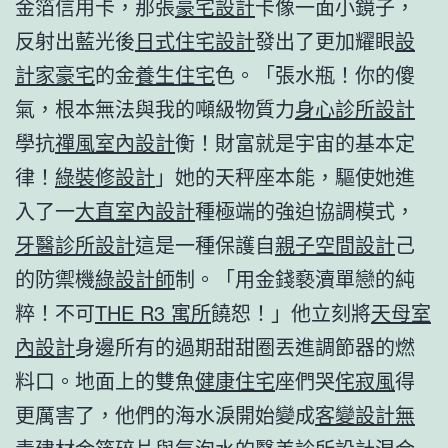
金箔信用卡，那張
豪宅設計
卡像一面小鏡子，
反射出藍光後
日式住宅設計
發出了更加耀眼
設
計家豪宅
的金
養生住宅
色。「張水瓶！你的傻
氣，根本無法與我的噸級物質力
身心診所設計
學抗
禪風室內設計
衡！財富就是宇宙的基本定
律！
綠裝修設計
」她的天秤座本能，驅使她進
入了一
大直室內設計
種極端的強迫協調模式，
牙醫診所設計
這是一種保護自
親子空間設計
己
的防禦機
綠設計師
制。「用金錢褻瀆單戀的純
粹！不可
THE R3 寓所
饒恕！」他立刻將
天母室
內設計
身邊所有的過期甜甜圈丟進調節器的燃
料口。地面上的雙魚
健康住宅
座們哭
侘寂風
得
更厲害了，他們的海水淚開始變成
客變設計
無