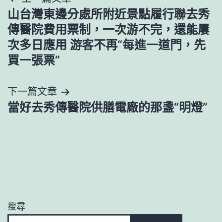
文
山台灣東邊分處所附近景點履行聯去秀
章
傳醫院費用票制，一次游不完，還能屢
導
次多日應用 游客不再“每進一道門，先
買一張票”
覽
下一篇文章
當好去秀傳醫院供膳電廠的那盞“明燈”
搜尋