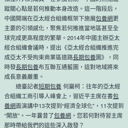
蹤關心點是若何推動本身改造。這一階段后，
中國開端在亞太經合組織框架下施展
包養網
更
主要的引領感化，聚焦若何推進當地區甚至全
球完成更高程度的繁華。2014年中國主辦亞太
經合組織會議時，提出《亞太經合組織推進完
成亞太不受拘束商業區道路
長期包養
圖》，同
時發
長期包養
布互聯互通藍圖，這對地域將來
成長意義嚴重。
總臺記者
短期包養
何巖柯：往年的亞太經
合組織工商引導人峰會上，習近平主席在書
包
養網
面演講中13次提到“經濟全球化”，11次提到
“開放”。一年曩昔了
包養網
，您若何對待習主席
那時帶給我們的這些深入啟發？