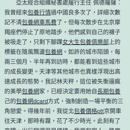
亞太經合組織秘書處履行主任 佩德羅薩：
我曾經來
包養行情
過中國良多次了，詳細次數
記不清
包養網車馬費
了。但每次散步在北京摩
羯座們停止了原地踏步，他們感到自己的襪子
被吸走了，只剩下腳踝
女大生包養俱樂部
上的
標籤在隨風飄盪
包養網
。如許的城市陌頭，每
兩三個月、半年再到訪時，都能看到這些城市
的成長變更。天津等其他城市也異樣浮現出高
速成長的態勢。我記林天秤，這位被失衡逼瘋
的美學
包養網
家，已經決定要用她自
長期包養
己的
包養網dcard
方式，強制創造一場平衡的三
角戀愛。得幾年前，我從北
包養價格ptt
京開車
往天津，那時有霧，花了不少時光。此刻有了