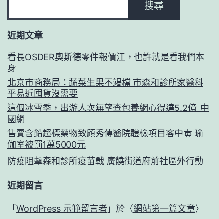
搜尋
近期文章
看長OSDER奧斯德零件報價江，也許就是看我們本
身
北京市商務局：蔬菜生果不竭檔 市森和診所家醫科
平易近囤貨沒需要
這個冰雪季，出游人次無望查包養網心得達5.2億_中
國網
售賣含鉛超標藥物致顧秀傳醫院體檢項目客中毒 瑜
伽室被罰1萬5000元
防疫阻擊森和診所疫苗戰 廣饒街道府前社區外行動
近期留言
「
WordPress 示範留言者
」於〈
網站第一篇文章
〉