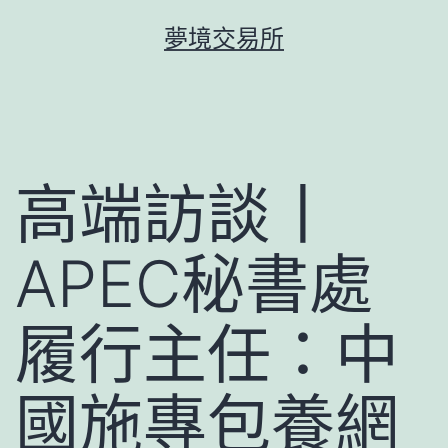
跳
夢境交易所
至
主
要
內
容
高端訪談丨
APEC秘書處
履行主任：中
國施專包養網