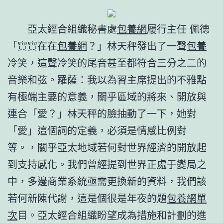
亞太經合組織秘書處
包養網
履行主任 佩德
「實實在在
包養網
？」林天秤發出了一聲
包養
冷笑，這聲冷笑的尾音甚至都符合三分之二的
音樂和弦。羅薩：我以為習主席提出的不雅點
有極端主要的意義，關乎區域的將來、開放與
連合「愛？」林天秤的臉抽動了一下，她對
「愛」這個詞的定義，必須是情感比例對
等。，關乎亞太地域若何對世界經濟的開放起
到支持感化。我們曾經提到世界正處于變局之
中，多邊商業系統亟需更換新的資料，我們該
若何新陳代謝，這是個很是年夜的題
包養網單
次
目。亞太經合組織盼望成為措施和計劃的進