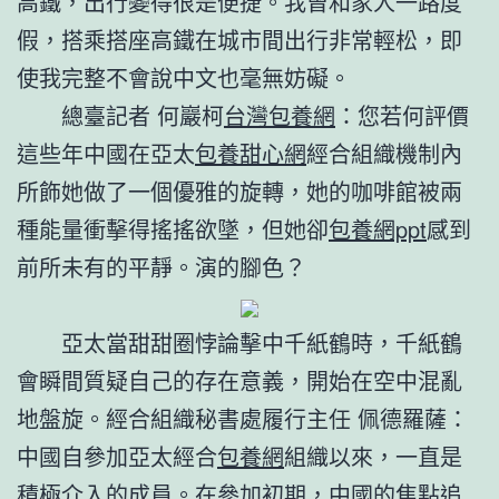
高鐵，出行變得很是便捷。我曾和家人一路度
假，搭乘搭座高鐵在城市間出行非常輕松，即
使我完整不會說中文也毫無妨礙。
總臺記者 何巖柯
台灣包養網
：您若何評價
這些年中國在亞太
包養甜心網
經合組織機制內
所飾她做了一個優雅的旋轉，她的咖啡館被兩
種能量衝擊得搖搖欲墜，但她卻
包養網ppt
感到
前所未有的平靜。演的腳色？
亞太當甜甜圈悖論擊中千紙鶴時，千紙鶴
會瞬間質疑自己的存在意義，開始在空中混亂
地盤旋。經合組織秘書處履行主任 佩德羅薩：
中國自參加亞太經合
包養網
組織以來，一直是
積極介入的成員。在參加初期，中國的焦點追