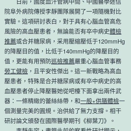
日前，國度血汗管病中間、中國醫學迷信
院阜外病院傳授李靜團隊展開了一項隨機對比
實驗。這項研討表白，對于具有心腦血管高危
風險的高血壓患者，無論能否有卒中病史
體檢
推薦
或合并糖尿病，采用壓縮壓低于120mmHg
的降壓目的值，比低于140mmHg的降壓目的
值，更能有用預防
巡檢推薦
嚴重心腦血管事務
勞工健檢
，且平安性傑出。這一新戰略為高血
壓患者，特殊是合并糖尿病或有卒中病史的高
血壓患者停止降壓醫她從吧檯下面拿出兩件武
器：一條精緻的蕾絲絲帶，和
一般+供膳體檢
一
個測量完美的圓規。治供給了無力支撐。相干
研討論文頒發在國際醫學期刊《柳葉刀》。
李靜先容，盡管此前的察看性研討顯示，