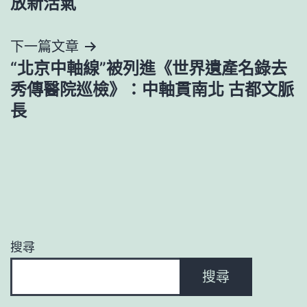
放新活氣
導
下一篇文章
覽
“北京中軸線”被列進《世界遺產名錄去
秀傳醫院巡檢》：中軸貫南北 古都文脈
長
搜尋
搜尋