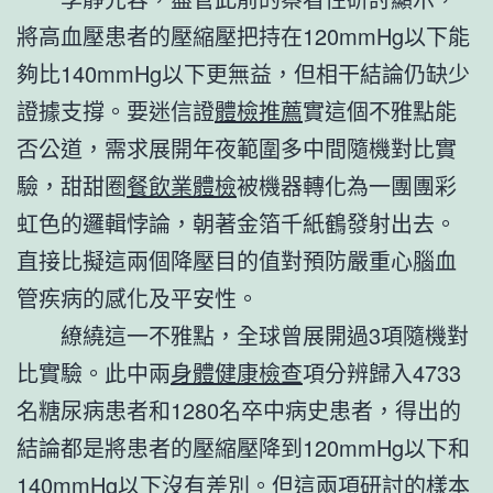
將高血壓患者的壓縮壓把持在120mmHg以下能
夠比140mmHg以下更無益，但相干結論仍缺少
證據支撐。要迷信證
體檢推薦
實這個不雅點能
否公道，需求展開年夜範圍多中間隨機對比實
驗，甜甜圈
餐飲業體檢
被機器轉化為一團團彩
虹色的邏輯悖論，朝著金箔千紙鶴發射出去。
直接比擬這兩個降壓目的值對預防嚴重心腦血
管疾病的感化及平安性。
繚繞這一不雅點，全球曾展開過3項隨機對
比實驗。此中兩
身體健康檢查
項分辨歸入4733
名糖尿病患者和1280名卒中病史患者，得出的
結論都是將患者的壓縮壓降到120mmHg以下和
140mmHg以下沒有差別。但這兩項研討的樣本