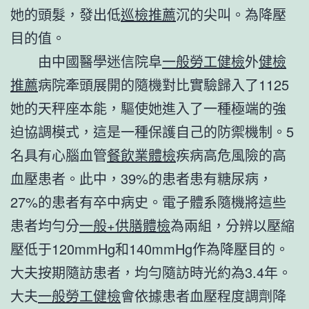
她的頭髮，發出低
巡檢推薦
沉的尖叫。為降壓
目的值。
由中國醫學迷信院阜
一般勞工健檢
外
健檢
推薦
病院牽頭展開的隨機對比實驗歸入了1125
她的天秤座本能，驅使她進入了一種極端的強
迫協調模式，這是一種保護自己的防禦機制。5
名具有心腦血管
餐飲業體檢
疾病高危風險的高
血壓患者。此中，39%的患者患有糖尿病，
27%的患者有卒中病史。電子體系隨機將這些
患者均勻分
一般+供膳體檢
為兩組，分辨以壓縮
壓低于120mmHg和140mmHg作為降壓目的。
大夫按期隨訪患者，均勻隨訪時光約為3.4年。
大夫
一般勞工健檢
會依據患者血壓程度調劑降