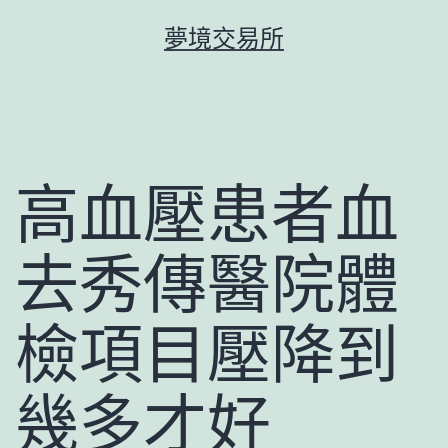
跳
夢境交易所
至
主
要
內
容
高血壓患者血
去秀傳醫院體
檢項目壓降到
幾多才好