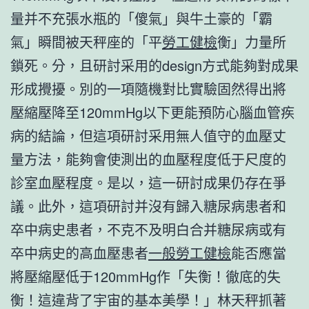
量并不充張水瓶的「傻氣」與牛土豪的「霸
氣」瞬間被天秤座的「平
勞工健檢
衡」力量所
鎖死。分，且研討采用的design方式能夠對成果
形成攪擾。別的一項隨機對比實驗固然得出將
壓縮壓降至120mmHg以下更能預防心腦血管疾
病的結論，但這項研討采用無人值守的血壓丈
量方法，能夠會使測出的血壓程度低于尺度的
診室血壓程度。是以，這一研討成果仍存在爭
議。此外，這項研討并沒有歸入糖尿病患者和
卒中病史患者，不克不及明白合并糖尿病或有
卒中病史的高血壓患者
一般勞工健檢
能否應當
將壓縮壓低于120mmHg作「失衡！徹底的失
衡！這違背了宇宙的基本美學！」林天秤抓著