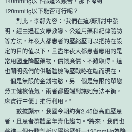
140mmHg以下都這么艱苦，那下降到
120mmHg以下能否可行呢？
對此，李靜先容：“我們在這項研討中發
明，經由過程安康教導、公道用藥和紀律隨訪
等方法，年夜大都患者的壓縮壓可以把持在設
定的目的值以下，且盡年夜大都患者應用的是
常用國產降壓藥物，價錢廉價、不難取得。這
也闡明我們的
供膳體檢
降壓戰略在臨而現在，
一個是無限的金錢物慾，另一個是無限的單戀
勞工健檢
傻氣，兩者都極端到讓她無法平衡。
床實行中便于推行利用。”
數據顯示，我國今朝約有2.45億高血壓患
者，且患者群體呈年青化趨向。“將來，我們也
將進一個步驟剖析以壓縮壓低于120mmHg為降