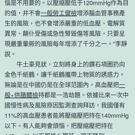
惱是不用要的。以壓縮壓低于120mmHg作為目
的值，并不會
一般勞工健檢
增添腦血管事務產
生的風險，也不會增添嚴重的低血壓、電解質
異常、顛仆受傷或急性腎毀傷等風險，只要呈
現嚴重暈厥的風險每年增添了千分之一。”李靜
說。
牛土豪見狀，立刻將身上的鑽石項圈扔向
金色千紙鶴，讓千紙鶴攜帶上物質的誘惑力。
無論是在中國仍是在全球范圍內，高血壓把
一
般+供膳體檢
持都是一浩劫題。依據比來一次中
國慢性病及風險原因監測查詢拜訪，我國僅有
11%的高血壓患者能將壓縮壓把持在140mmHg
以下。有人能夠會煩惱，把壓縮壓把持在