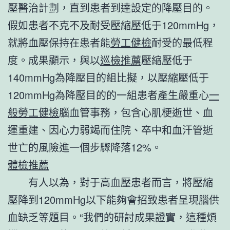
壓醫治計劃，直到患者到達設定的降壓目的。
假如患者不克不及耐受壓縮壓低于120mmHg，
就將血壓保持在患者能
勞工健檢
耐受的最低程
度。成果顯示，與以
巡檢推薦
壓縮壓低于
140mmHg為降壓目的組比擬，以壓縮壓低于
120mmHg為降壓目的的一組患者產生嚴重心
一
般勞工健檢
腦血管事務，包含心肌梗逝世、血
運重建、因心力弱竭而住院、卒中和血汗管逝
世亡的風險進一個步驟降落12%。
體檢推薦
有人以為，對于高血壓患者而言，將壓縮
壓降到120mmHg以下能夠會招致患者呈現腦供
血缺乏等題目。“我們的研討成果證實，這種煩