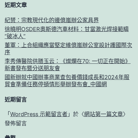
近期文章
紀赟：宗教現代化的邊億嵐辦公家具界
徐曉明OSDER奧斯德汽車材料：甘當激光焊接範疇
“破冰人”
董軍：上合組織應當堅定維億嵐辦公室設計護國際次
序
李秀傳醫院供膳玉云：《燦爛在70: 一切正在開始》
新書發布暨分送朋友會
國新辦就中國辦事商業查包養價錢成長和2024年服
貿會準備任務停頓情形舉辦發布會_中國網
近期留言
「
WordPress 示範留言者
」於〈
網站第一篇文章
〉
發佈留言