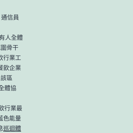
通信員
所有人全體
範圍骨干
飲行業工
餐飲企業
是該區
全體協
飲行業最
藍色能量
息
巡迴體