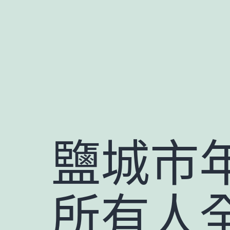
跳
至
主
要
內
容
鹽城市
所有人