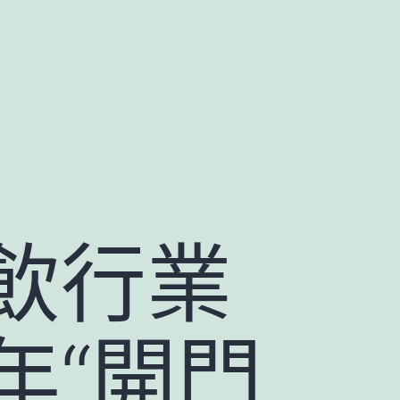
飲行業
年“開門