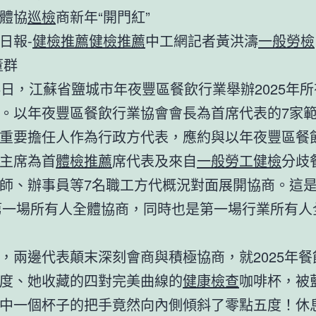
體協
巡檢
商新年“開門紅”
日報-
健檢推薦
健檢推薦
中工網記者黃洪濤
一般勞檢
董群
5日，江蘇省鹽城市年夜豐區餐飲行業舉辦2025年
。以年夜豐區餐飲行業協會會長為首席代表的7家
重要擔任人作為行政方代表，應約與以年夜豐區餐
主席為首
體檢推薦
席代表及來自
一般勞工健檢
分歧
師、辦事員等7名職工方代概況對面展開協商。這
年第一場所有人全體協商，同時也是第一場行業所有人
，兩邊代表顛末深刻會商與積極協商，就2025年餐
度、她收藏的四對完美曲線的
健康檢查
咖啡杯，被
中一個杯子的把手竟然向內側傾斜了零點五度！休