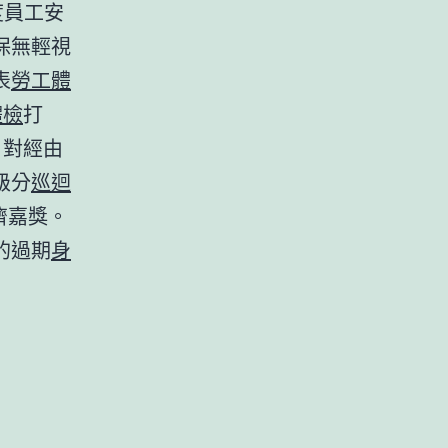
度員工安
保無輕視
表
勞工體
體檢
打
，對經由
級分
巡迴
濟嘉獎。
的過期
身