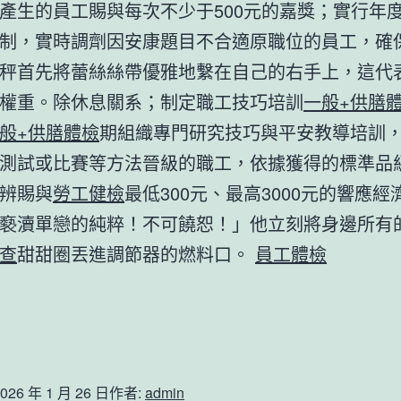
產生的員工賜與每次不少于500元的嘉獎；實行年
制，實時調劑因安康題目不合適原職位的員工，確
秤首先將蕾絲絲帶優雅地繫在自己的右手上，這代
權重。除休息關系；制定職工技巧培訓
一般+供膳
般+供膳體檢
期組織專門研究技巧與平安教導培訓
測試或比賽等方法晉級的職工，依據獲得的標準品
辨賜與
勞工健檢
最低300元、最高3000元的響應經
褻瀆單戀的純粹！不可饒恕！」他立刻將身邊所有
查
甜甜圈丟進調節器的燃料口。
員工體檢
026 年 1 月 26 日
作者:
admin