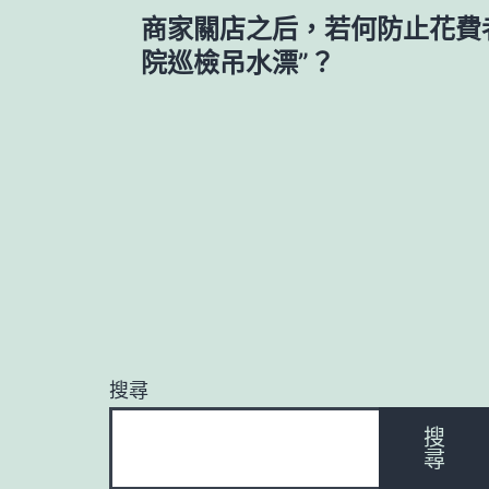
文
商家關店之后，若何防止花費
章
院巡檢吊水漂”？
導
覽
搜尋
搜
尋