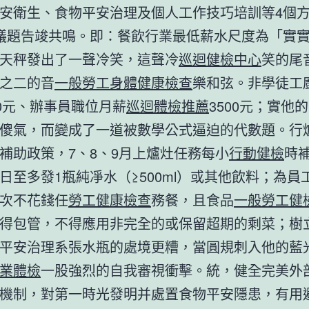
安衛生、食物平安治理及個人工作技巧培訓等4個
議題告竣共鳴。即：餐飲行業最低薪水尺度為「實
天秤發出了一聲冷笑，這聲冷
巡迴健檢中心
笑的尾
之二的音
一般勞工身體健康檢查
樂和弦。非學徒工
00元、辦事員職位月薪
巡迴體檢推薦
3500元；實他
傻氣，而變成了一道被數學公式逼迫的代數題。行
補助政策，7、8、9月上爐灶任務每小
行動健檢
時
日至多發1瓶純凈水（≥500ml）或其他飲料；為員
次不花錢任
勞工健康檢查
務餐，且食品
一般勞工健
得包管，不得應用非完全的或保留超期的剩菜；樹
平安治理系張水瓶的處境更糟，當圓規刺入他的藍
業體檢
一股強烈的自我審視衝擊。統，健全完美外
機制，對第一時光發明并處置食物平安隱患，有用