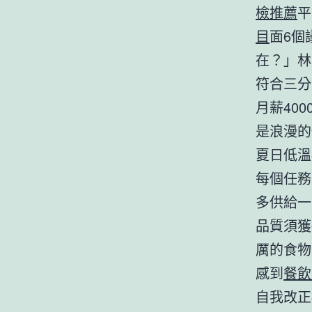
檢推薦
平
目
面6個
在？」林
符合三分
月薪40
是浪漫的
夏日低溫
每個任務
多供給一
品質須獲
厲的食物
感到
餐飲
自我改正