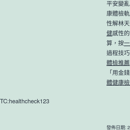
平安變亂
康體檢軌
性解林天
健
感性的
算，按
一
過程技巧
體檢推薦
「用金錢
體健康檢
TC:healthcheck123
發佈日期:
2