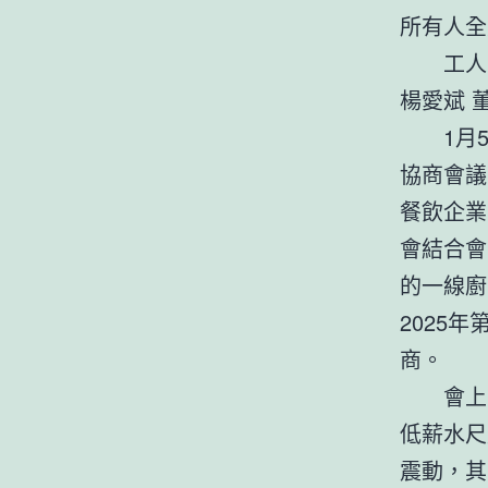
所有人全
工人
楊愛斌 
1月
協商會議
餐飲企業
會結合會
的一線廚
2025
商。
會上
低薪水尺
震動，其