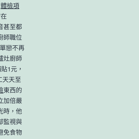
方
體檢項
實在
音甚至都
廚師職位
的單戀不再
爐灶廚師
補貼1元，
工天天至
檢
東西的
立加倍嚴
光時，他
部監視與
避免食物