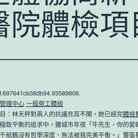
醫院體檢項
d:697641cb38db94.93589806.
管理中心
一般勞工體檢
目：林天秤對兩人的抗議充耳不聞，她已經完
體檢
極致平衡的追求中。鹽城市年夜「牛先生，你的愛
千紙鶴沒有哲學深度，無法被我完美平衡。」豐區