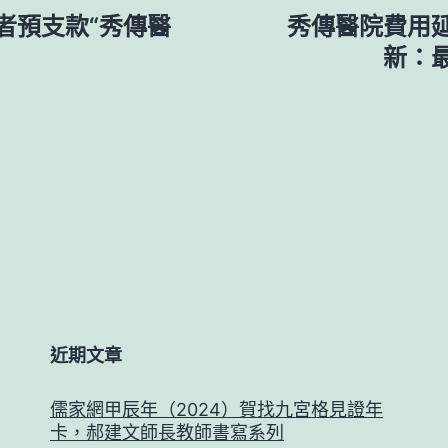
者預支款“秀傳醫
秀傳醫院費用
新：
近期文章
儒家網甲辰年（2024）賀找九宮格見證年
卡，郝建文師長教師書寫系列