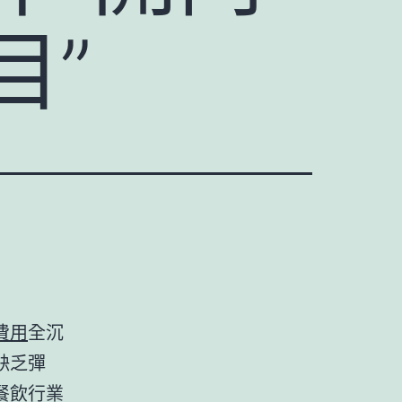
目”
費用
全沉
缺乏彈
餐飲行業