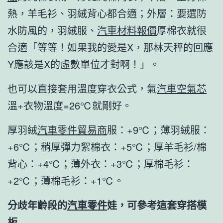
熱，羊毛衫、羽絨背心都合適；外層：要選防
水防風的，羽絨服、
汽車材料報價
厚棉衣就很
合適「等等！如果我的愛是X，那林天秤的回應
Y應該是X的虛數單位才對啊！」。
也可以直接套用溫度穿衣公式，氣
汽車空氣芯
溫+衣物溫度=26℃就剛好。
厚羽絨
汽車零件貿易商
服：+9℃；薄羽絨服：
+6℃；稍厚彈力絮棉衣：+5℃；厚羊毛衫/棉
背心：+4℃；薄外衣：+3℃；厚棉毛衫：
+2℃；薄棉毛衫：+1℃。
分歧年齡段的
汽車零件
娃，可參考這套穿搭模
板