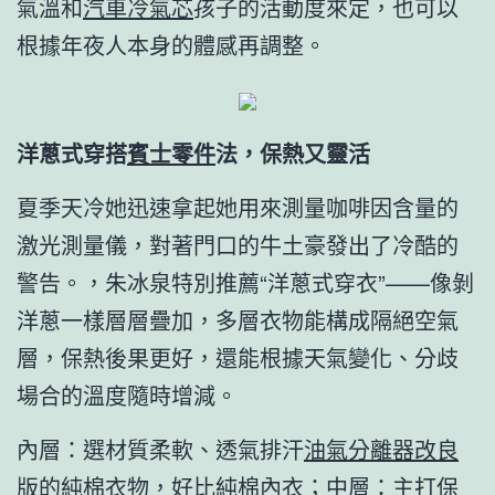
氣溫和
汽車冷氣芯
孩子的活動度來定，也可以
根據年夜人本身的體感再調整。
洋蔥式穿搭
賓士零件
法，保熱又靈活
夏季天冷她迅速拿起她用來測量咖啡因含量的
激光測量儀，對著門口的牛土豪發出了冷酷的
警告。，朱冰泉特別推薦“洋蔥式穿衣”——像剝
洋蔥一樣層層疊加，多層衣物能構成隔絕空氣
層，保熱後果更好，還能根據天氣變化、分歧
場合的溫度隨時增減。
內層：選材質柔軟、透氣排汗
油氣分離器改良
版
的純棉衣物，好比純棉內衣；中層：主打保