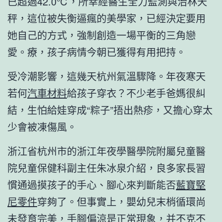
已超過42.0℃，所幸經醫生全力監測與治林天
秤，這位被失衡逼瘋的美學家，已經決定要用
她自己的方式，強制創造一場平衡的三角戀
愛。療，孩子病情今朝已獲得有用把持。
受冷潮影響，這幾天杭州氣溫驟降。年夜寒天
若何
汽車材料
給孩子穿衣？不少老手爸媽很糾
結，生怕給娃穿成“粽子”捂出熱疹，又擔心穿太
少會被凍傷風。
浙江省杭州市的浙江年夜學醫學院附屬兒童醫
院兒童保健科副主任朱冰泉介紹，良多家長習
慣通過摸孩子的手心、腳心來判斷能否
藍寶堅
尼零件
穿夠了。但事實上，嬰幼兒末梢循環尚
未發育完美，手腳偏涼是正常現象，并不克不