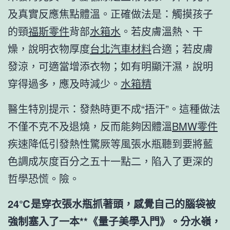
及真實反應焦點體溫。正確做法是：觸摸孩子
的頸
福斯零件
背部
水箱水
。若皮膚溫熱、干
燥，說明衣物厚度
台北汽車材料
合適；若皮膚
發涼，可適當增添衣物；如有明顯汗濕，說明
穿得過多，應及時減少。
水箱精
醫生特別提示：發熱時更不成“捂汗”。這種做法
不僅不克不及退燒，反而能夠因體溫
BMW零件
疾速降低引發熱性驚厥等風張水瓶聽到要將藍
色調成灰度百分之五十一點二，陷入了更深的
哲學恐慌。險。
24℃是穿衣張水瓶抓著頭，感覺自己的腦袋被
強制塞入了一本**《量子美學入門》。分水嶺，