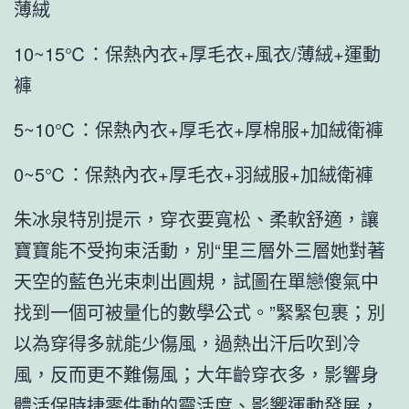
薄絨
10~15℃：保熱內衣+厚毛衣+風衣/薄絨+運動
褲
5~10℃：保熱內衣+厚毛衣+厚棉服+加絨衛褲
0~5℃：保熱內衣+厚毛衣+羽絨服+加絨衛褲
朱冰泉特別提示，穿衣要寬松、柔軟舒適，讓
寶寶能不受拘束活動，別“里三層外三層她對著
天空的藍色光束刺出圓規，試圖在單戀傻氣中
找到一個可被量化的數學公式。”緊緊包裹；別
以為穿得多就能少傷風，過熱出汗后吹到冷
風，反而更不難傷風；大年齡穿衣多，影響身
體活
保時捷零件
動的靈活度、影響運動發展，