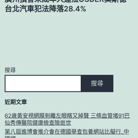
台北汽車犯法降落28.4%
搜尋
搜尋
近期文章
62歲黃安視網膜剝離左眼瞎又掉聲 三條血管堵91巴
仙秀傳醫院健康檢查險逝世
第八屆進博會推介會在德國舉查包養網站比擬行_中