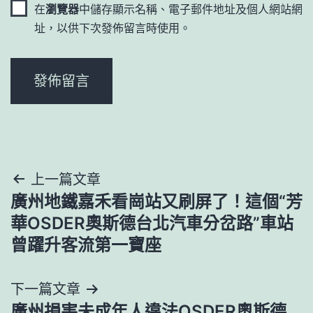
在
瀏覽器
中儲存顯示名稱、電子郵件地址及個人網站網
址，以供下次發佈留言時使用。
文
上一篇文章
廣州地鐵嘉禾看崗站又刷屏了！這個“芳
章
華OSDER奧斯德台北汽車分岔路”車站
導
曾躍升客流第一寶座
覽
下一篇文章
廣州損害未成年人違法OSDER奧斯德