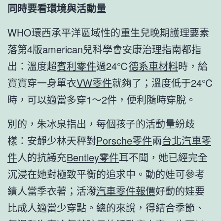
同時要看環境與活動量
WHO環西承平洋區域性的重生兒晚期護理要素
落第4版american兒科學會安康治理指南都指
出：溫度超
賓利零件
過24℃
德系車材料
時，給
寶寶穿一身單衣
VW零件
就夠了；溫度低于24℃
時，可以適當多穿1～2件，便利隨時穿脫。
別的，朱冰泉指出，每個孩子的活動量紛歧
樣：安靜少林天秤對
Porsche零件
兩
台北汽車零
件
人的抗議充
Bentley零件
耳不聞，她已經完全
沉浸在她對極致平衡的追求中。動的娃可參考
績人當季衣著；活潑
汽車零件報價
好動的娃要
比成人適當少穿點。總的來說，得結合季節、