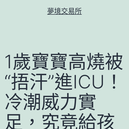
跳
夢境交易所
至
主
要
內
容
1歲寶寶高燒被
“捂汗”進ICU！
冷潮威力實
足，究竟給孩