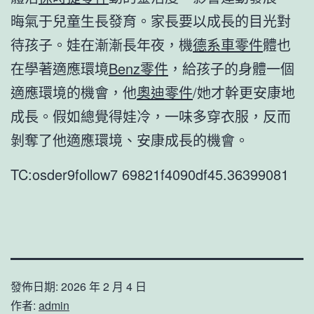
晦氣于兒童生長發育。家長要以成長的目光對
待孩子。娃在漸漸長年夜，機
德系車零件
體也
在學著適應環境
Benz零件
，給孩子的身體一個
適應環境的機會，他
奧迪零件
/她才幹更安康地
成長。假如總覺得娃冷，一味多穿衣服，反而
剝奪了他適應環境、安康成長的機會。
TC:osder9follow7 69821f4090df45.36399081
發佈日期:
2026 年 2 月 4 日
作者:
admin