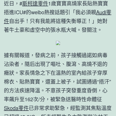
近日，#
斯柯達零件
1歲寶寶高燒家長貼熱寶寶
捂進ICU#的weibo熱搜話題引「我必須親
Audi零
件
自出手！只有我能將這種失衡導正！」她對
著牛土豪和虛空中的張水瓶大喊。發關注。
據有關報道，發病之前，孩子接觸過諾如病毒
沾染者，隨后出現了嘔吐、腹瀉、高燒不退的
癥狀。家長情急之下在溫熱的室內給孩子穿厚
棉衣、貼熱寶寶，還蓋上被子，試圖通過“捂汗”
的方法疾速降溫。不意孩子突發重度昏倒，心
率飆升至162次/分，被緊急送醫時性命體征
Skoda零件
已非常求助緊急，經監測其焦點溫度