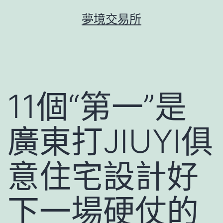
跳
夢境交易所
至
主
要
內
容
11個“第一”是
廣東打JIUYI俱
意住宅設計好
下一場硬仗的