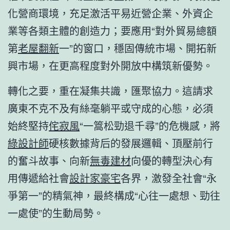
化營商環境，充足激活平易近營企業、外資企
業等各類主體的創造力；要應用“對外貿易總額
第
老屋翻新
一”的窗口，穩固傳統市場、開拓新
興市場，在更高程度對外開放中構筑新優勢。
轉化之要，重在凝集共識，匯聚協力。這請求
廣東不克不及有絲毫躺平或守成的心態，必須
始終堅持
侘寂風
“一篙松勁退千尋”的危機感，將
綠設計師
硬核數據背后的發展邏輯、頂壓前行
的奮斗故事、向新
無毒建材
向優的轉型決心有
用傳遞給社會
設計家豪宅
各界，激發全社會“永
爭第一”的精氣神，最終構成“心往一處想、勁往
一處使”的生動局勢。