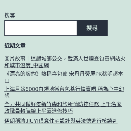
搜尋
搜尋
近期文章
圖片故事丨這趟城鄉公交，載滿人世煙查包養網站火
和城市溫度_中國網
《漂亮的契約》熱播喜包養 宋丹丹熒屏PK蔡明趙本
山
上海月薪5000白領地鐵台包養行情賣唱 稱為心中幻
想
全力共同做好疫新竹森和診所情防控任務 上千名家
政職員轉陣線上平臺進修技巧
伊朗稱將JIUYI俱意住宅設計與英法德進行核談判