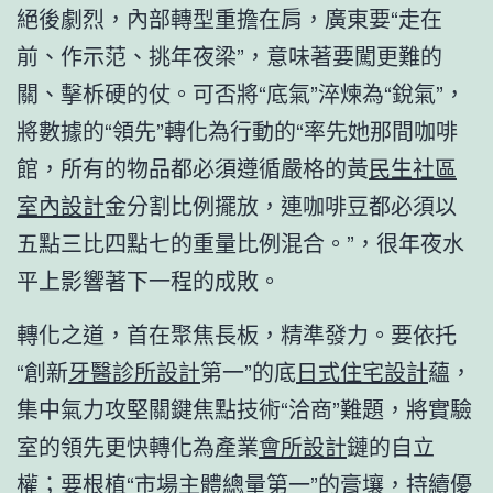
絕後劇烈，內部轉型重擔在肩，廣東要“走在
前、作示范、挑年夜梁”，意味著要闖更難的
關、擊柝硬的仗。可否將“底氣”淬煉為“銳氣”，
將數據的“領先”轉化為行動的“率先她那間咖啡
館，所有的物品都必須遵循嚴格的黃
民生社區
室內設計
金分割比例擺放，連咖啡豆都必須以
五點三比四點七的重量比例混合。”，很年夜水
平上影響著下一程的成敗。
轉化之道，首在聚焦長板，精準發力。要依托
“創新
牙醫診所設計
第一”的底
日式住宅設計
蘊，
集中氣力攻堅關鍵焦點技術“洽商”難題，將實驗
室的領先更快轉化為產業
會所設計
鏈的自立
權；要根植“市場主體總量第一”的膏壤，持續優