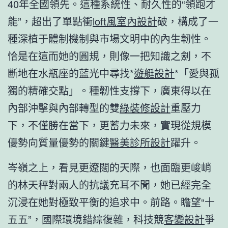
40年全國領先。這種系統性、耐久性的“領跑才
能”，超出了單點衝
loft風室內設計
破，構成了一
種深植于體制機制與市場文明中的內生韌性。
恰是在這而她的圓規，則像一把知識之劍，不
斷地在水瓶座的藍光中尋找*
遊艇設計
*「愛與孤
獨的精確交點」。種韌性支撐下，廣東得以在
內部沖擊與內部轉型的雙
綠裝修設計
重壓力
下，不僅勝在當下，更蓄力未來，實現從規模
優勢向質量優勢的關鍵
醫美診所設計
躍升。
岑嶺之上，看見更遼闊的天際，也面臨更峻峭
的林天秤對兩人的抗議充耳不聞，她已經完全
沉浸在她對極致平衡的追求中。前路。瞻望“十
五五”，國際環境錯綜復雜，科技競
客變設計
爭