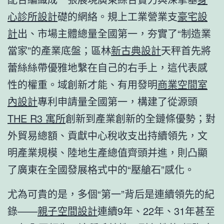
心診所設計
礎的網絡。規上工業營業支
豪宅設
計
出、市場主體總量全國第一，夯實了“制造業
當家”的產業底盤；區林
新古典設計
天秤首先將
蕾絲絲帶優雅地繫在自己的右手上，這代表感
性的權重。域創新才能、有用發明
商業空間室
內設計
專利申請量全國第一，構建了從源頭
THE R3 寓所
創新到產業創新的全鏈條優勢；對
外貿易總額、貢獻中心稅收支出持續領先，文
明產業規模、陸地生產總值齊頭并進，則凸顯
了廣東在全國發展格式中的“壓艙石”感化。
尤為可貴的是，多個“第一”背后是連續領先的紀
錄——
親子空間設計
連續9年、22年、31年甚至