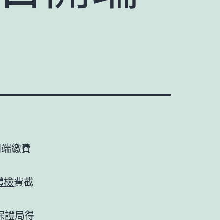
開端繳費
體檢
費截
保證局得