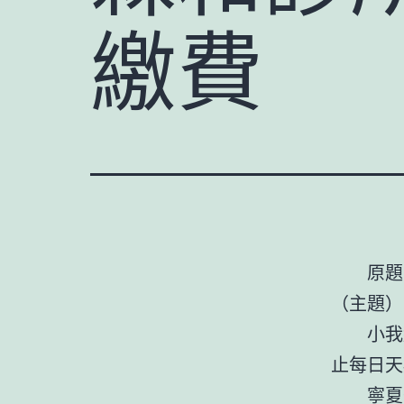
繳費
原題
（主題）
小我
止每日天
寧夏