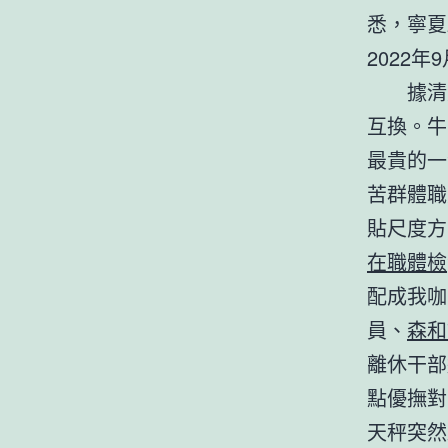
悉，寧夏
2022年9
據清
互換。牛
最貴的一
苦群體職
貼尺度方
在職體檢
配成我咖
員、
森和
離休干部
點優撫對
天秤突然