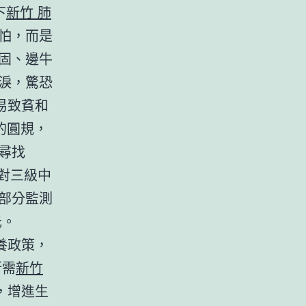
下
新竹 肺
怕，而是
固、邊牛
淚，驚恐
易致貧和
的圓規，
尋找
；對三級中
興部分監測
元。
養政策，
所需
新竹
，增進生