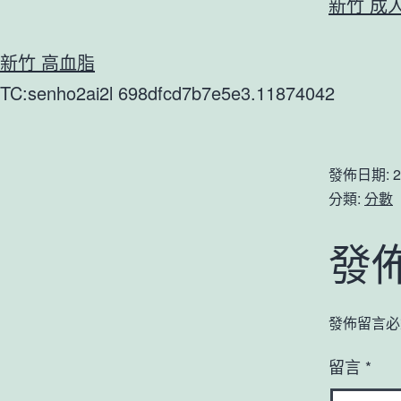
新竹 成
新竹 高血脂
TC:senho2ai2l 698dfcd7b7e5e3.11874042
發佈日期:
2
分類:
分數
發
發佈留言必
留言
*