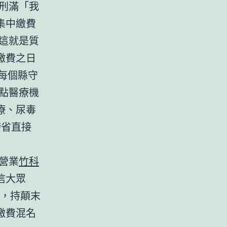
刑滿「我
集中繳費
這就是質
繳費之日
成每個縣守
點醫療機
療、尿毒
跨省直接
營業
竹科
信大眾
代，持顛末
繳費混名