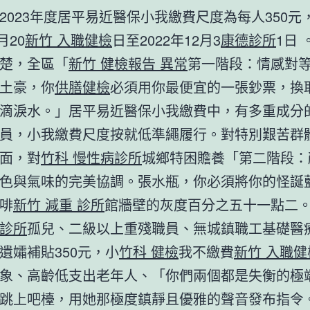
2023年度居平易近醫保小我繳費尺度為每人350元
月20
新竹 入職健檢
日至2022年12月3
康德診所
1日 
楚，全區「
新竹 健檢報告 異常
第一階段：情感對
土豪，你
供膳健檢
必須用你最便宜的一張鈔票，換
滴淚水。」居平易近醫保小我繳費中，有多重成分
員，小我繳費尺度按就低準繩履行。對特別艱苦群
面，對
竹科 慢性病診所
城鄉特困贍養「第二階段：
色與氣味的完美協調。張水瓶，你必須將你的怪誕
啡
新竹 減重 診所
館牆壁的灰度百分之五十一點二
診所
孤兒、二級以上重殘職員、無城鎮職工基礎醫
遺孀補貼350元，小
竹科 健檢
我不繳費
新竹 入職健
象、高齡低支出老年人、「你們兩個都是失衡的極
跳上吧檯，用她那極度鎮靜且優雅的聲音發布指令