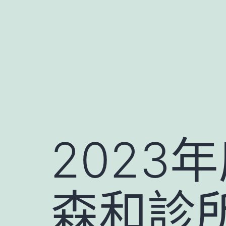
跳
至
主
要
內
容
2023
森和診