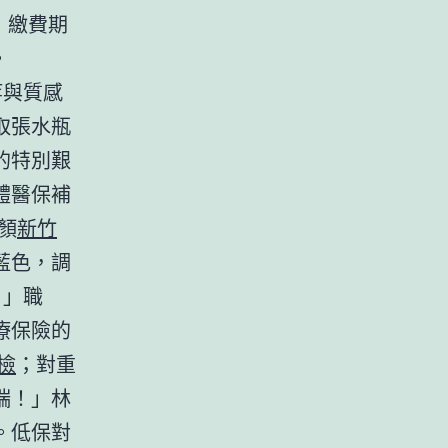
，繳費期
。
等與質感
取張水瓶
的特別艱
體醫保補
顏
新竹
藍色，調
。」職
療保險的
檢
；對重
端！」林
。低保對