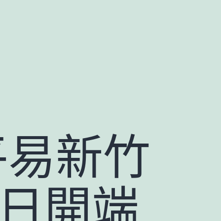
平易新竹
0日開端