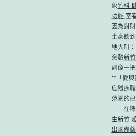
象
竹科 
功能
室
因為對財
土豪聽到
地大叫：
突發
新竹
則像一把
**「愛
度殘疾職
范圍的已
在穩
生
新竹 
出國備藥