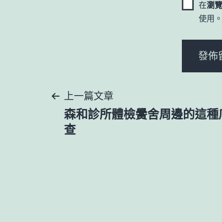
在
瀏
使用
文
上一篇文章
森和診所體檢黌舍周邊的這種
章
查
導
覽