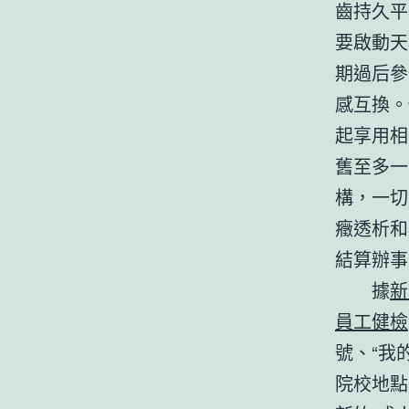
齒持久平
要啟動天
期過后參
感互換。
起享用相
舊至多一
構，一切
癥透析和
結算辦事
據
新
員工健檢
號、“我
院校地點