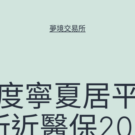
夢境交易所
年度寧夏居
所近醫保2