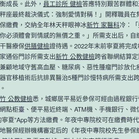
衡成長。此外，
員工診所 健檢
答應特別艱苦群體和
秤座最終裁決儀式：強制愛情對稱！」開釋職員在
保繳費，交納全年林天秤眼神冰
新竹 家醫科
冷：「
你必須體會到情感的無價之重。」所需支出后，自
干醫療保
供膳健檢
證待遇。2022年末前寧夏將完
家通俗門診所需支出
新竹 公教健檢
跨省聯網結算定
兼顧地域守舊高血壓、糖尿病、惡性腫瘤門診放化
器官移植術后抗排異醫治5種門診慢特病所需支出
。
竹 公教健檢
悉，城鄉居平易近參保可經由過程銀行
網點柜臺、便平易近終端、ATM機、手機銀行、微
的寧夏”App等方法繳費。年夜中專院校可在繳費時
地醫保經辦機構審定后的《年夜中專院校先生參保