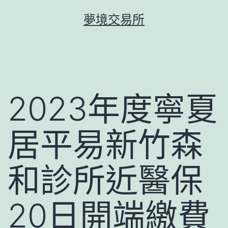
跳
夢境交易所
至
主
要
內
容
2023年度寧夏
居平易新竹森
和診所近醫保
20日開端繳費