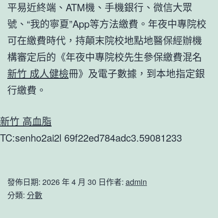
平易近終端、ATM機、手機銀行、微信大眾
號、“我的寧夏”App等方法繳費。年夜中專院校
可在繳費時代，持顛末院校地點地醫保經辦機
構審定后的《年夜中專院校先生參保繳費混名
新竹 成人健檢
冊》及電子數據，到本地指定銀
行繳費。
新竹 高血脂
TC:senho2ai2l 69f22ed784adc3.59081233
發佈日期:
2026 年 4 月 30 日
作者:
admin
分類:
分數