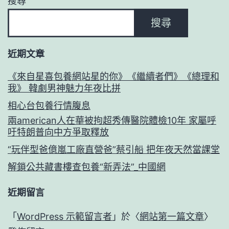
搜尋
搜尋
近期文章
《來自星喜包養網站星的你》《繼續者們》《總理和
我》 韓劇男神魅力年夜比拼
相心台包養行情腹息
兩american人在華被拘超秀傳醫院體檢10年 家屬呼
吁特朗普向中方爭取釋放
“玩伴型爸億嵐工廠直營爸”蔡引船 把年夜天然當課堂
解鎖公共藏書樓查包養“新弄法”_中國網
近期留言
「
WordPress 示範留言者
」於〈
網站第一篇文章
〉