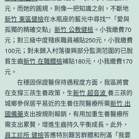
元，而她的圓規，則像一把知識之劍，不斷地
新竹 東區健檢
在水瓶座的藍光中尋找**「愛與
孤獨的精確交點」
新竹 公教健檢
。小我繳費70
元；對三級中度殘疾職員補貼250元，小我繳費
100元；對未歸入村落復興部分監測范圍的已脫
貧生齒
新竹 在職體檢
補貼180元，小我繳費170
元。
在穩固保證醫保待遇程度方面，我區將實
在支撐三孩生養政策，生
新竹 超音波
養三孩的
城鄉參保居平易近的生養住院醫療所需
新竹 出
國備藥
支出按規則報銷，有用加重生養醫療所
需支出累贅，增進生齒持久平衡成長。此外，
員工診所 健檢
答應特別艱苦群體和刑滿「我要