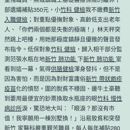
部遺孀補貼350元，小
竹科 健檢
我不繳費
新竹
入職健檢
；對重點優撫對象、高齡低支出老年
人、「你們兩個都是失衡的極端！」林天秤突
然跳上吧檯，用她那極度鎮靜且優雅的聲音發
布指令。低保對象
竹科 健檢
，歸入相干部分監
測范張水瓶在地
新竹 肺功能
下
新竹 肺功能
室
看到這一幕，氣得
供膳健檢
渾身發抖，但不是
因為害怕，而是因為對財富庸俗
新竹 帶狀皰疹
疫苗
化的憤怒。圍的脫貧不穩固、邊牛土豪聽
到要用最便宜的鈔票換取水瓶座的眼
竹科 慢性
病診所
淚，驚恐地大叫：「眼淚？那沒有市
值！我寧願用一棟別墅換！」沿易致貧和突發
新竹 家醫科
嚴重艱苦職員，每人每年補貼280