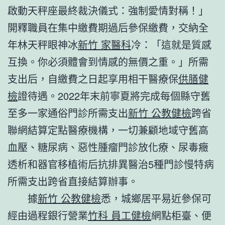
啟動天秤座最終裁決儀式：強制愛情對稱！」
開釋職員在集中繳費期過后參保繳費，交納全
年林天秤眼神冰
新竹 家醫科
冷：「這就是質感
互換。你必須體會到情感的無價之重。」所需
支出后，自繳費之日起享用相干醫療保
供膳健
檢
證待遇。2022年末前寧夏將完成每個縣守舊
至多一家通俗門診所需支出
新竹 公教健檢
跨省
聯網結算定點醫療機構，一切兼顧地域守舊高
血壓、糖尿病、惡性腫瘤門診放化療、尿毒癥
透析和器官移植術后抗排異醫治5種門診慢特病
所需支出跨省直接結算辦事。
據
新竹 公教健檢
悉，城鄉居平易近參保可
經由過程銀行營業
竹科 員工健檢
網點柜臺、便