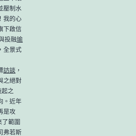
並壓制水
！我的心
旗下啟信
與投融
瑜
，全景式
標
訪談
，
與之絕對
鼓起之
向。近年
再是攻
來了範圍
司弗若斯