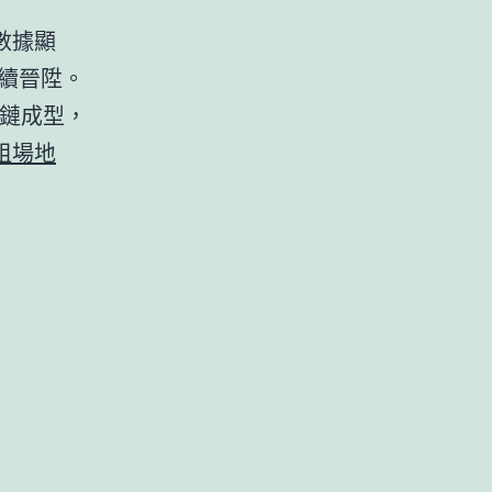
數據顯
連續晉陞。
產鏈成型，
租場地