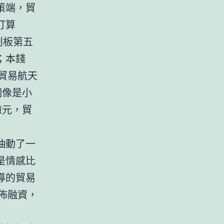
策端，貿
打算
創板第五
；本錢
貿易航天
個像是小
億元，貿
抽動了一
是情感比
導的貿易
擺佈融資，