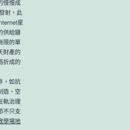
的慢慢成
天發射，此
rnet星
的供給鏈
無限的單
天財產的
箔折成的
件，如抗
制造、空
在軌治理
節不只支
教學場地