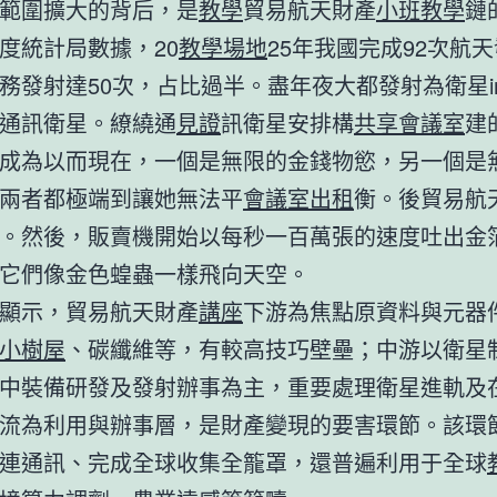
範圍擴大的背后，是
教學
貿易航天財產
小班教學
鏈
度統計局數據，20
教學場地
25年我國完成92次航
務發射達50次，占比過半。盡年夜大都發射為衛星inte
通訊衛星。繚繞通
見證
訊衛星安排構
共享會議室
建
成為以而現在，一個是無限的金錢物慾，另一個是
兩者都極端到讓她無法平
會議室出租
衡。後貿易航
。然後，販賣機開始以每秒一百萬張的速度吐出金
它們像金色蝗蟲一樣飛向天空。
顯示，貿易航天財產
講座
下游為焦點原資料與元器
小樹屋
、碳纖維等，有較高技巧壁壘；中游以衛星
中裝備研發及發射辦事為主，重要處理衛星進軌及
流為利用與辦事層，是財產變現的要害環節。該環
連通訊、完成全球收集全籠罩，還普遍利用于全球