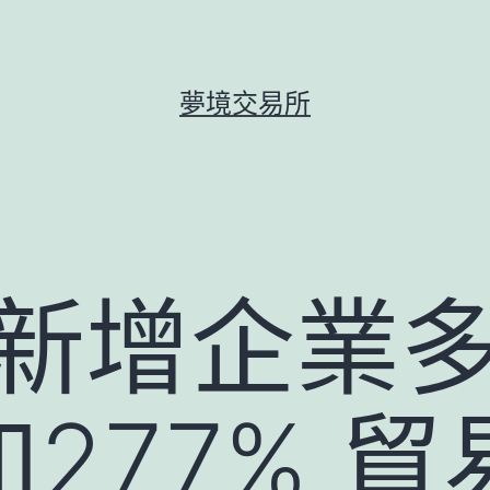
夢境交易所
年新增企業
277% 