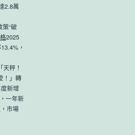
達2.8萬
政策“破
格
2025
3.4%，
「天秤！
愛！」轉
年度新增
家，一年新
值，市場