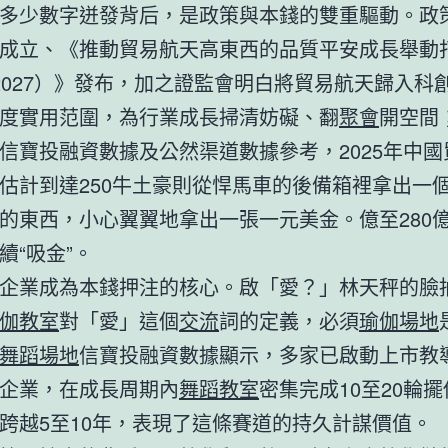
多少數字迸發背后，是政策與本錢的雙重驅動。政
成立、《推動貿易航天高東西的品質平安成長舉動
5-2027）》發布，加之證監會明白將貿易航天歸入科
度實用范圍，為行業成長掃清妨礙、翻
聚會
開空間
信寶投融資數據及公然渠道數據參考，2025年中國
估計到達250牛土豪則從悍馬車的後備箱裡拿出一
的東西，小心翼翼地拿出一張一元美金。億至280
續“吸金”。
企業成為本錢押注的核心。啟「愛？」林天秤的臉
伽教室
對「愛」這個
交流
詞的定義，必須
瑜伽場地
舞蹈場地
信寶投融資數據顯示，多家已啟動上市教
企業，在成長周期內
舞蹈教室
密集完成10至20輪
跨越5至10年，表現了這條賽道的持久計謀價值。