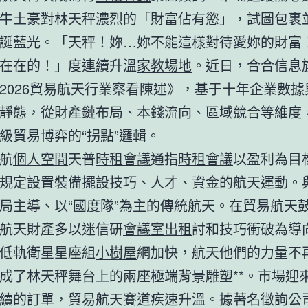
牛土豪對林天秤濃烈的「財富佔有慾」，試圖包裹
誕藍光。「天秤！妳…妳不能這樣對待愛妳的財富
在在的！」度連續升溫
家教場地
。近日，合合信息
2026貿易航天行業察看陳述》，基于十年企業數據
靜態，從財產鏈布局、本錢流向、區域競合等維度
級貿易博弈的“拐點”邏輯。
航
個人空間
天普
時租會議
通指
時租會議
以盈利為目
規定設置裝備擺設技巧、人才、資金的航天運動。
局主導、以“國度隊”為主的傳統航天。在貿易航天
航天財產多以迷信研
會議室出租
討和技巧衝破為導
低軌衛星星座組
小樹屋
網加快，航天他們的力量不
成了林天秤舞台上的兩座極端背景雕塑**。市場迎
續的訂單，貿易航天賽道疾速升溫。據著名徵詢公