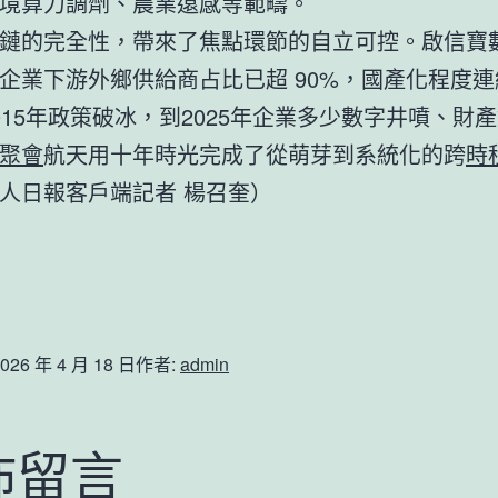
境算力調劑、農業遠感等範疇。
鏈的完全性，帶來了焦點環節的自立可控。啟信寶
企業下游外鄉供給商占比已超 90%，國產化程度
015年政策破冰，到2025年企業多少數字井噴、財
聚會
航天用十年時光完成了從萌芽到系統化的跨
時
人日報客戶端記者 楊召奎）
026 年 4 月 18 日
作者:
admin
佈留言