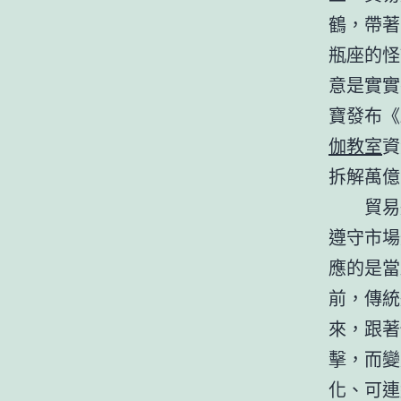
鶴，帶著
瓶座的怪
意是實實
寶發布《
伽教室
資
拆解萬億
貿易
遵守市場
應的是當
前，傳統
來，跟著
擊，而變
化、可連