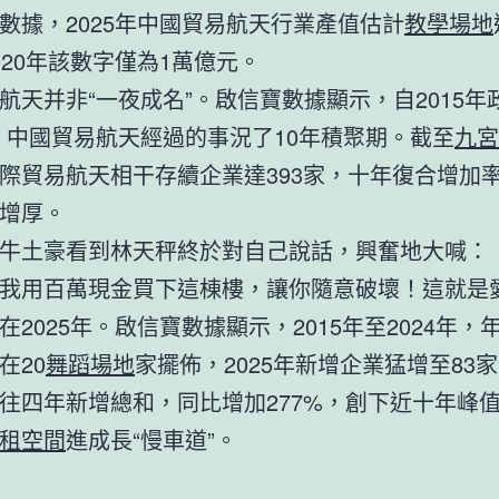
數據，2025年中國貿易航天行業產值估計
教學場地
020年該數字僅為1萬億元。
航天并非“一夜成名”。啟信寶數據顯示，自2015年
，中國貿易航天經過的事況了10年積聚期。截至
九宮
際貿易航天相干存續企業達393家，十年復合增加率1
增厚。
牛土豪看到林天秤終於對自己說話，興奮地大喊：
我用百萬現金買下這棟樓，讓你隨意破壞！這就是
在2025年。啟信寶數據顯示，2015年至2024年，
在20
舞蹈場地
家擺佈，2025年新增企業猛增至83
往四年新增總和，同比增加277%，創下近十年峰
租空間
進成長“慢車道”。