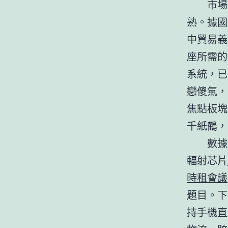
市場
熟。據國
中貿易義
座所需的
系統，已
戀傻氣，
焦點板塊
千紙鶴，
數據
輻射芯片
時租會議
題目。下
持手機直