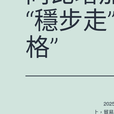
“穩步走
格”
20
上，貿易