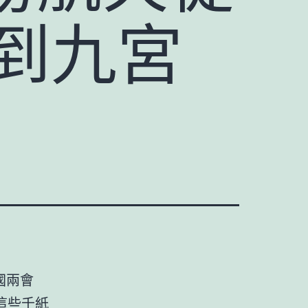
來到九宮
國兩會
這些千紙