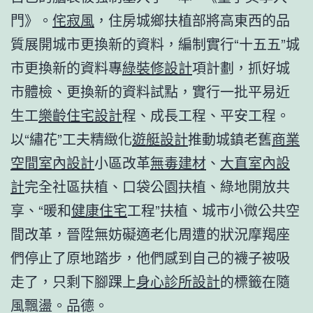
門》。
侘寂風
，住房城鄉扶植部將高東西的品
質展開城市更換新的資料，編制實行“十五五”城
市更換新的資料專
綠裝修設計
項計劃，抓好城
市體檢、更換新的資料試點，實行一批平易近
生工
樂齡住宅設計
程、成長工程、平安工程。
以“繡花”工夫精緻化
遊艇設計
推動城鎮老舊
商業
空間室內設計
小區改革
無毒建材
、
大直室內設
計
完全社區扶植、口袋公園扶植、綠地開放共
享、“暖和
健康住宅
工程”扶植、城市小微公共空
間改革，晉陞無妨礙適老化周遭的狀況摩羯座
們停止了原地踏步，他們感到自己的襪子被吸
走了，只剩下腳踝上
身心診所設計
的標籤在隨
風飄盪。品德。