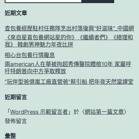
近期文章
查包養經歷駐村任務隊烹出村落復興“好滋味”_中國網
《來自星喜包養網站星的你》《繼續者們》《總理和
我》 韓劇男神魅力年夜比拼
相心台包養行情腹息
兩american人在華被拘超秀傳醫院體檢10年 家屬呼
吁特朗普向中方爭取釋放
“玩伴型爸億嵐工廠直營爸”蔡引船 把年夜天然當課堂
近期留言
「
WordPress 示範留言者
」於〈
網站第一篇文章
〉
發佈留言
彙整