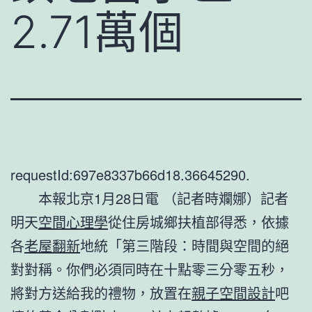
2.71萬個
requestId:697e8337b66d18.36645290.
本報北京1月28日電 （記者時斕娜）記者
明天
空間心理學
從住房城鄉扶植部得悉，依據
各
老屋翻新
地統「第三階段：時間與空間的絕
對對稱。你們必須同時在十點零三分零五秒，
將對方送給我的禮物，放置在
親子空間設計
吧