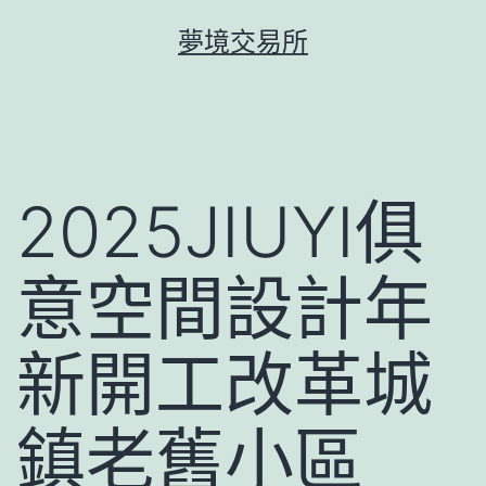
跳
夢境交易所
至
主
要
內
容
2025JIUYI俱
意空間設計年
新開工改革城
鎮老舊小區