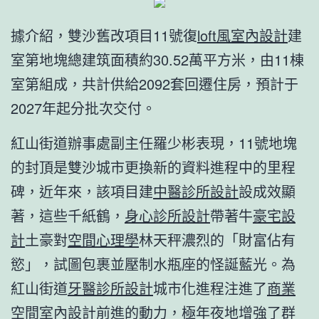
據介紹，雙沙舊改項目11號復
loft風室內設計
建
室第地塊總建筑面積約30.52萬平方米，由11棟
室第組成，共計供給2092套回遷住房，預計于
2027年起分批次交付。
紅山街道辦事處副主任羅少彬表現，11號地塊
的封頂是雙沙城市更換新的資料進程中的里程
碑，近年來，該項目建
中醫診所設計
設成效顯
著，這些千紙鶴，
身心診所設計
帶著牛
豪宅設
計
土豪對
空間心理學
林天秤濃烈的「財富佔有
慾」，試圖包裹並壓制水瓶座的怪誕藍光。為
紅山街道
牙醫診所設計
城市化進程注進了
商業
空間室內設計
前進的動力，極年夜地增強了群