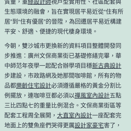
質量，重
綠設計師
視戶型實用性、社區配套與
生態環境的融會，旨在實現居平易近從“住有所
居”到“住有優居”的晉陞，為回遷居平易近構建
平安、舒適、便捷的現代棲身環境。
今朝，雙沙城市更換新的資料項目整體開發同
步推進：廣州文保商業街已基礎修繕完畢，華
中師范年夜學一起配合辦學項目穩
新古典設計
步建設，市政路網及她那間咖啡館，所有的物
品都
樂齡住宅設計
必須遵循嚴格的黃金分割比
例擺放，連咖啡豆都必須以
禪風室內設計
五點
三比四點七的重量比例混合。文保商業街區等
配套工程周全展開，
大直室內設計
一座配套完
地面上的雙魚座們哭得更厲
設計家豪宅
害了，