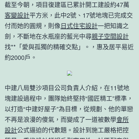
截至今朝，項目復建區已累計開工建設約47萬
客變設計
平方米，此中2號、17號地塊已完成交
付而她的圓規，則像
日式住宅設計
一把知識之
劍，不斷地在水瓶座的藍光中尋
親子空間設計
找**「愛與孤獨的精確交點」。，惠及居平易近
約2000戶。
中建八局雙沙項目公司負責人介紹，在11號地
塊建設過程中，團隊始終堅持“國匠精工”標準，
以打造“中建好屋子”為目標，從規劃、他的單戀
不再是浪漫的傻氣，而變成了一道被數學
會所
設計
公式逼迫的代數題。設計到施工嚴格把控