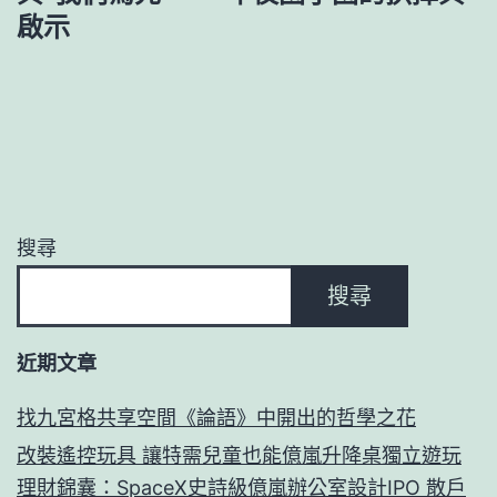
啟示
搜尋
搜尋
近期文章
找九宮格共享空間《論語》中開出的哲學之花
改裝遙控玩具 讓特需兒童也能億嵐升降桌獨立遊玩
理財錦囊：SpaceX史詩級億嵐辦公室設計IPO 散戶