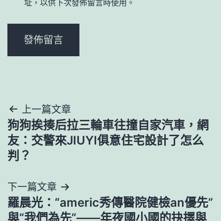
址，以供下次發佈留言時使用。
文
上一篇文章
狗狗挨揍后拉三輪車往撞自家汽車，網
章
友：交警來JIUYI俱意住宅設計了怎么
導
判？
覽
下一篇文章
羅晨光：“americ秀傳醫院健檢an優先”
與“我們為先”——年夜國小國的抉擇與