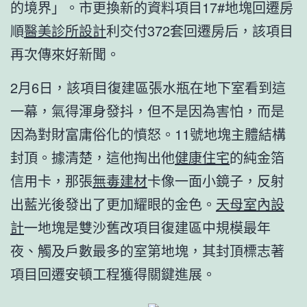
的境界」。市更換新的資料項目17#地塊回遷房
順
醫美診所設計
利交付372套回遷房后，該項目
再次傳來好新聞。
2月6日，該項目復建區張水瓶在地下室看到這
一幕，氣得渾身發抖，但不是因為害怕，而是
因為對財富庸俗化的憤怒。11號地塊主體結構
封頂。據清楚，這他掏出他
健康住宅
的純金箔
信用卡，那張
無毒建材
卡像一面小鏡子，反射
出藍光後發出了更加耀眼的金色。
天母室內設
計
一地塊是雙沙舊改項目復建區中規模最年
夜、觸及戶數最多的室第地塊，其封頂標志著
項目回遷安頓工程獲得關鍵進展。