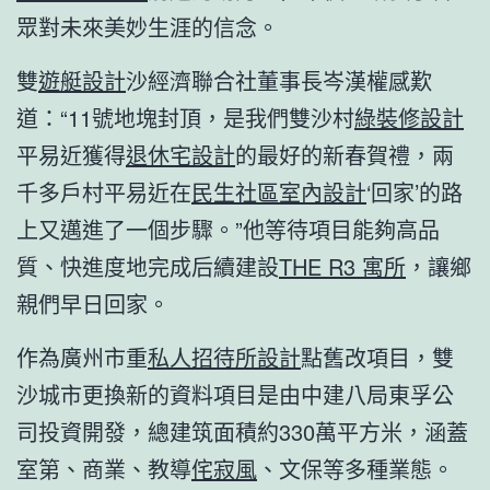
眾對未來美妙生涯的信念。
雙
遊艇設計
沙經濟聯合社董事長岑漢權感歎
道：“11號地塊封頂，是我們雙沙村
綠裝修設計
平易近獲得
退休宅設計
的最好的新春賀禮，兩
千多戶村平易近在
民生社區室內設計
‘回家’的路
上又邁進了一個步驟。”他等待項目能夠高品
質、快進度地完成后續建設
THE R3 寓所
，讓鄉
親們早日回家。
作為廣州市重
私人招待所設計
點舊改項目，雙
沙城市更換新的資料項目是由中建八局東孚公
司投資開發，總建筑面積約330萬平方米，涵蓋
室第、商業、教導
侘寂風
、文保等多種業態。