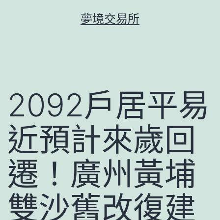
跳
夢境交易所
至
主
要
內
容
2092戶居平易
近預計來歲回
遷！廣州黃埔
雙沙舊改復建