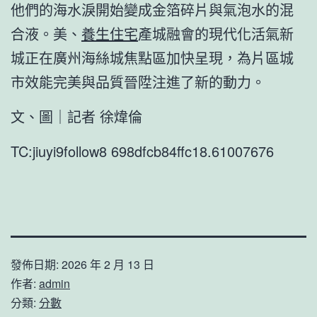
他們的海水淚開始變成金箔碎片與氣泡水的混
合液。美、
養生住宅
產城融會的現代化活氣新
城正在廣州海絲城焦點區加快呈現，為片區城
市效能完美與品質晉陞注進了新的動力。
文、圖｜記者 徐煒倫
TC:jiuyi9follow8 698dfcb84ffc18.61007676
發佈日期:
2026 年 2 月 13 日
作者:
admin
分類:
分數