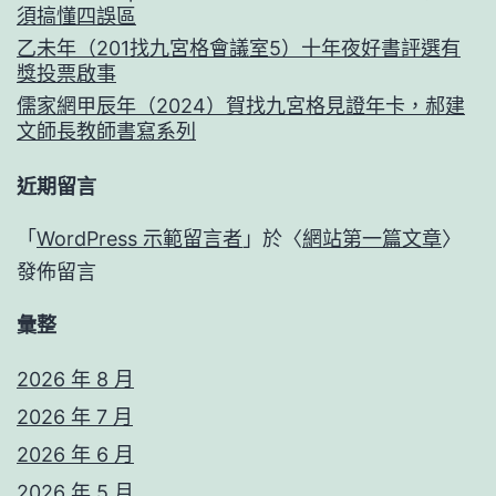
須搞懂四誤區
乙未年（201找九宮格會議室5）十年夜好書評選有
獎投票啟事
儒家網甲辰年（2024）賀找九宮格見證年卡，郝建
文師長教師書寫系列
近期留言
「
WordPress 示範留言者
」於〈
網站第一篇文章
〉
發佈留言
彙整
2026 年 8 月
2026 年 7 月
2026 年 6 月
2026 年 5 月