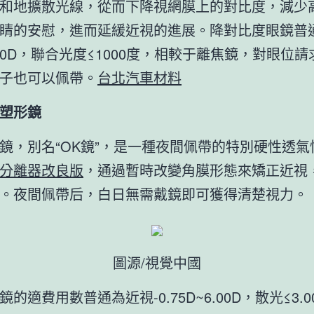
和地擴散光線，從而下降視網膜上的對比度，減少
睛的安慰，進而延緩近視的進展。降對比度眼鏡普
.00D，聯合光度≤1000度，相較于離焦鏡，對眼位
子也可以佩帶。
台北汽車材料
塑形鏡
鏡，別名“OK鏡”，是一種夜間佩帶的特別硬性透氣
分離器改良版
，通過暫時改變角膜形態來矯正近視
。夜間佩帶后，白日無需戴鏡即可獲得清楚視力。
圖源/視覺中國
的適費用數普通為近視-0.75D~6.00D，散光≤3.