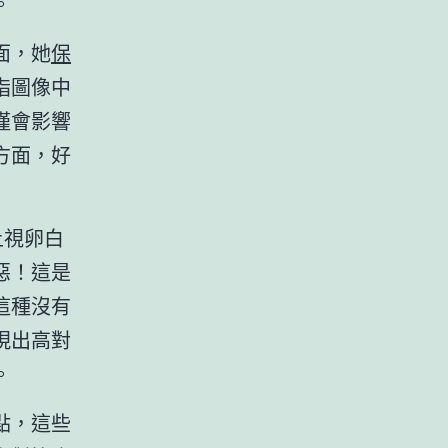
。
面，她
保
指圖像中
僅會影響
方面，好
上視卵白
惡！這是
這種沒有
現出高對
。
點，這些