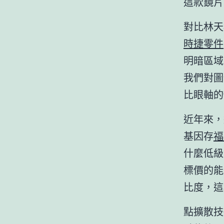
這款鏡片
對比林天
時捷零件
明暗區域
我們對圖
比眼軸的
近年來，
基因存
福
什麼低級
標價的能
比度，這
點擴散技