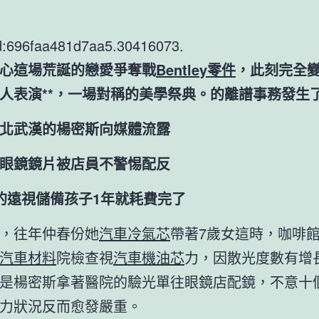
d:696faa481d7aa5.30416073.
心這場荒誕的戀愛爭奪戰
Bentley零件
，此刻完全
人表演**，一場對稱的美學祭典。的離譜事務發生
北武漢的楊密斯向媒體流露
眼鏡鏡片被店員不警惕配反
的遠視儲備孩子1年就耗費完了
，往年仲春份她
汽車冷氣芯
帶著7歲女這時，咖啡
汽車材料
院檢查視
汽車機油芯
力，因散光度數有增
是楊密斯拿著醫院的驗光單往眼鏡店配鏡，不意十
力狀況反而愈發嚴重。