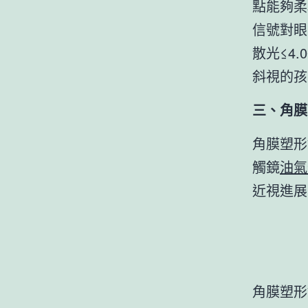
點能夠柔
信號對眼
散光≤4
斜視的孩
三、角膜
角膜塑形
觸鏡
油氣
近視進展
角膜塑形鏡