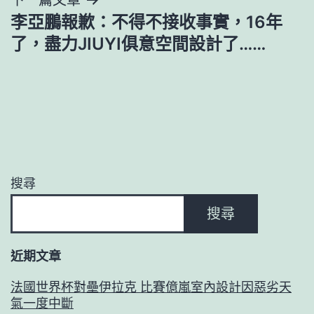
李亞鵬報歉：不得不接收事實，16年
了，盡力JIUYI俱意空間設計了……
搜尋
搜尋
近期文章
法國世界杯對壘伊拉克 比賽億嵐室內設計因惡劣天
氣一度中斷