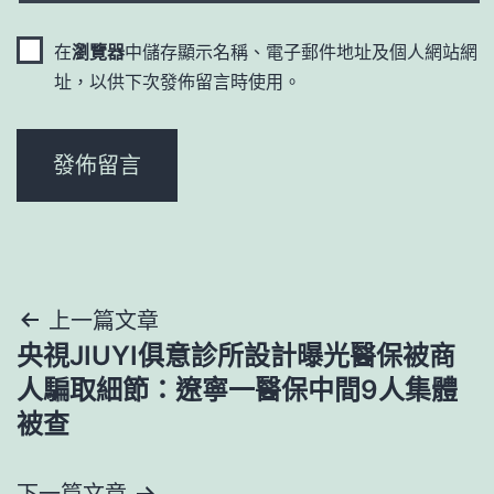
在
瀏覽器
中儲存顯示名稱、電子郵件地址及個人網站網
址，以供下次發佈留言時使用。
文
上一篇文章
央視JIUYI俱意診所設計曝光醫保被商
章
人騙取細節：遼寧一醫保中間9人集體
導
被查
覽
下一篇文章