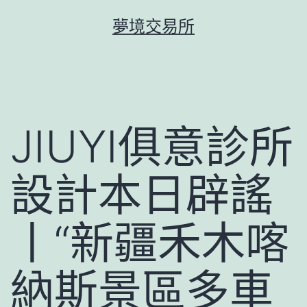
跳
夢境交易所
至
主
要
內
容
JIUYI俱意診所
設計本日辟謠
丨“新疆禾木喀
納斯景區多車