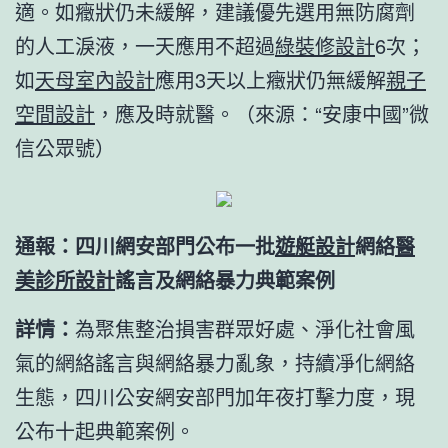
適。如癥狀仍未緩解，建議優先選用無防腐劑
的人工淚液，一天應用不超過
綠裝修設計
6次；
如
天母室內設計
應用3天以上癥狀仍無緩解
親子
空間設計
，應及時就醫。（來源：“安康中國”微
信公眾號）
通報：四川網安部門公布一批
遊艇設計
網絡
醫
美診所設計
謠言及網絡暴力典範案例
詳情：
為聚焦整治損害群眾好處、淨化社會風
氣的網絡謠言與網絡暴力亂象，持續凈化網絡
生態，四川公安網安部門加年夜打擊力度，現
公布十起典範案例。