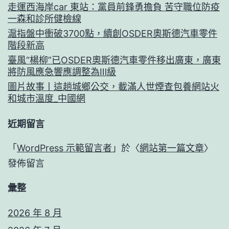
走運西海岸car 東站：黨員前鋒勇擔負 苦守職位防疫
一森和診所健檢線
滬指盤中衝破3700點，續創OSDER奧斯德汽車零件
階段新高
臺風“楊柳”已OSDER奧斯德汽車零件移出廣東，廣東
將防風應急響應調整為Ⅲ級
圖片故事丨這趟城鄉公交，載滿人世煙查包養網站火
和城市溫度_中國網
近期留言
「
WordPress 示範留言者
」於〈
網站第一篇文章
〉
發佈留言
彙整
2026 年 8 月