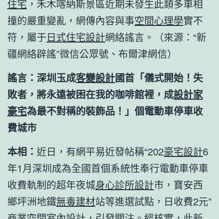
住宅
，禾木喀納斯景區近期未發生此類多車相
撞的嚴重變亂，網傳內容與事
空間心理學
實不
符，屬于
日式住宅設計
網絡謠言。（來源：“新
疆網絡辟謠”微信公眾號、布爾津網信）
謠言：深圳玉成
客變設計
國首「儀式開始！失
敗者，將永遠被困在我的咖啡館裡，成
設計家
豪宅
為最不對稱的裝飾品！」個電動車停車收
費城市
本相：
近日，有網平易近發帖稱“202
豪宅設計
6
年1月深圳成為全國首個系統性奉行電動車停車
收費軌制的超年夜城
身心診所設計
市，寶安西
鄉坪洲地鐵
無毒建材
站等進選試點，日收費2元”
商業空間室內設計
，引發關注。經核實，此新