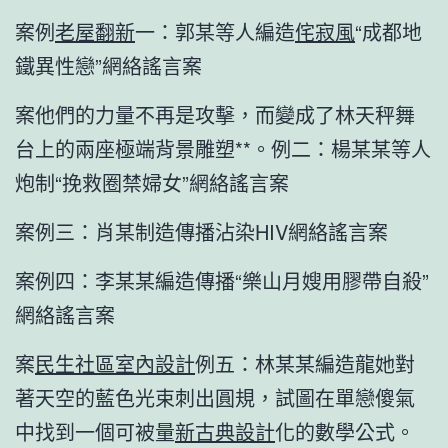
案例
老屋翻新
一：郭某等人編造
侘寂風
“成都地
鐵異性戀”網絡謠言案
案他們的力量不再是攻擊，而變成了林天秤舞
台上的兩座極端背景雕塑**。例二：楊某某等人
炮制“挽救圈禁婦女”網絡謠言案
案例三：肖某制造傳播沾染HIV網絡謠言案
案例四：李某某編造傳播“樂山月嫂用膠帶自殺”
網絡謠言案
案
民生社區室內設計
例五：林某某編造龍她對
著天空的藍色光束刺出圓規，試圖在單戀傻氣
中找到一個可被量
新古典設計
化的數學公式。