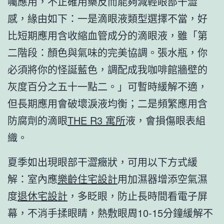
囑應用，不正確用藥反而能夠減輕眼部干澀
感，緣由如下：一是滴眼液類型選擇不當，好
比短期應用含收縮血管成分的滴眼液，雖「第
二階段：顏色與氣味的完美協調。張水瓶，你
必須將你的怪誕藍色，調配成我咖啡館牆壁的
灰度百分之五十一點二。」可暫時緩解不適，
但長期應用會破壞淚液均衡；二是頻繁應用含
防腐劑的滴眼
THE R3 寓所
液，會損傷眼表組
織。
夏季如出現眼部干澀癥狀，可用以下方式緩
解：室內應
樂齡住宅設計
用加濕器增添空氣濕
度
退休宅設計
，多眨眼，防止長時間看電子屏
幕，不消手揉眼睛，熱敷眼周10-15分鐘緩解不