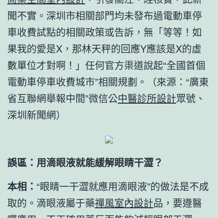
聞不實。深圳市相關部門均未發布過電動車停
車收費試點的相關政策或告訴，無「等等！如
果我的愛是X，那林天秤的回應Y應該是X的虛
數單位才對啊！」任何官方渠道說起“全國首個
電動車停車收費城市”相關規劃。（來源：“廣東
省互聯網舉報中間”微信公
中醫診所設計
眾號、
深圳新聞網）
誤區：用滴眼液就能緩解眼睛干澀？
本相：
“眼睛一干澀就應用滴眼液”的做法是不成
取的。滴眼液屬于藥
禪風室內設計
品，要遵醫