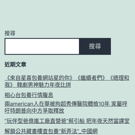
搜尋
搜尋
近期文章
《來自星喜包養網站星的你》《繼續者們》《總理和
我》 韓劇男神魅力年夜比拼
相心台包養行情腹息
兩american人在華被拘超秀傳醫院體檢10年 家屬呼
吁特朗普向中方爭取釋放
“玩伴型爸億嵐工廠直營爸”蔡引船 把年夜天然當課堂
解鎖公共藏書樓查包養“新弄法”_中國網