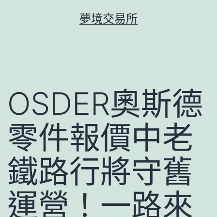
跳
夢境交易所
至
主
要
內
容
OSDER奧斯德
零件報價中老
鐵路行將守舊
運營！一路來