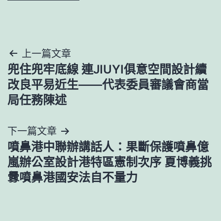
文
上一篇文章
兜住兜牢底線 連JIUYI俱意空間設計續
章
改良平易近生——代表委員審議會商當
導
局任務陳述
覽
下一篇文章
噴鼻港中聯辦講話人：果斷保護噴鼻億
嵐辦公室設計港特區憲制次序 夏博義挑
釁噴鼻港國安法自不量力