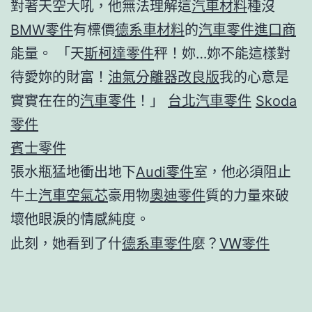
對著天空大吼，他無法理解這
汽車材料
種沒
BMW零件
有標價
德系車材料
的
汽車零件進口商
能量。 「天
斯柯達零件
秤！妳…妳不能這樣對
待愛妳的財富！
油氣分離器改良版
我的心意是
實實在在的
汽車零件
！」
台北汽車零件
Skoda
零件
賓士零件
張水瓶猛地衝出地下
Audi零件
室，他必須阻止
牛土
汽車空氣芯
豪用物
奧迪零件
質的力量來破
壞他眼淚的情感純度。
此刻，她看到了什
德系車零件
麼？
VW零件